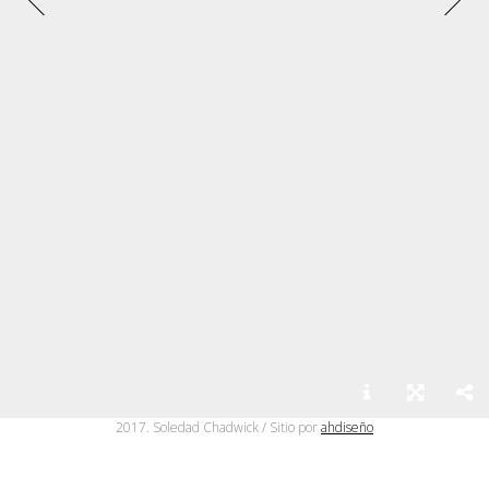
2017. Soledad Chadwick / Sitio por
ahdiseño
2001 - Óleo sobre tela - 156 cm x 130 cm