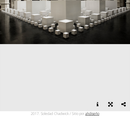
2017. Soledad Chadwick / Sitio por
ahdiseño
"Otra Manera de Mirar el Infinito", MAC Parque Forestal 2017,
10,80 x 10,80 mts / Crédito foto: Verónica Ibañez